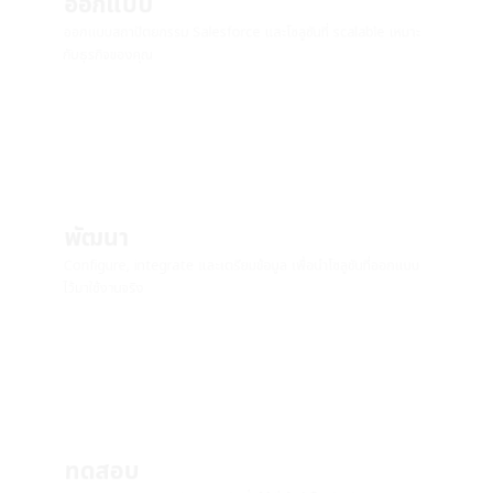
ออกแบบ
ออกแบบสถาปัตยกรรม Salesforce และโซลูชันที่ scalable เหมาะ
กับธุรกิจของคุณ
พัฒนา
Configure, integrate และเตรียมข้อมูล เพื่อนำโซลูชันที่ออกแบบ
ไว้มาใช้งานจริง
ทดสอบ