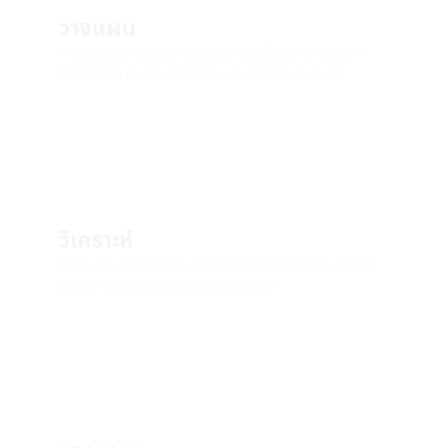
วางแผน
กำหนดขอบเขต เป้าหมาย และแผนงานของโครงการ เพื่อให้การ
implement เป็นไปอย่างมีทิศทางและสอดคล้องกับทุกฝ่าย
วิเคราะห์
วิเคราะห์กระบวนการทำงาน ความต้องการของธุรกิจ และจุดที่ต้อง
ปรับปรุง เพื่อออกแบบโซลูชันที่ตอบโจทย์จริง